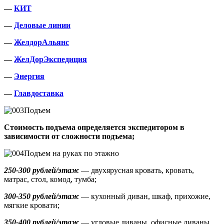
—
КИТ
—
Деловые линии
—
ЖелдорАльянс
—
ЖелДорЭкспедиция
—
Энергия
—
Главдоставка
Подъем
Стоимость подъема определяется экспедитором в
зависимости от сложности подъема;
Подъем на руках по этажно
250-300 рублей/этаж
— двухярусная кровать, кровать,
матрас, стол, комод, тумба;
300-350 рублей/этаж
— кухонный диван, шкаф, прихожие,
мягкие кровати;
350-400 рублей/этаж
— угловые диваны, офисные диваны,