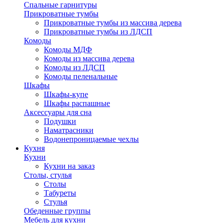
Спальные гарнитуры
Прикроватные тумбы
Прикроватные тумбы из массива дерева
Прикроватные тумбы из ЛДСП
Комоды
Комоды МДФ
Комоды из массива дерева
Комоды из ЛДСП
Комоды пеленальные
Шкафы
Шкафы-купе
Шкафы распашные
Аксессуары для сна
Подушки
Наматрасники
Водонепроницаемые чехлы
Кухня
Кухни
Кухни на заказ
Столы, стулья
Столы
Табуреты
Стулья
Обеденные группы
Мебель для кухни