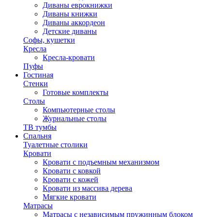
Диваны еврокнижки
Диваны книжки
Диваны аккордеон
Детские диваны
Софы, кушетки
Кресла
Кресла-кровати
Пуфы
Гостиная
Стенки
Готовые комплекты
Столы
Компьютерные столы
Журнальные столы
ТВ тумбы
Спальня
Туалетные столики
Кровати
Кровати с подъемным механизмом
Кровати с ковкой
Кровати с кожей
Кровати из массива дерева
Мягкие кровати
Матрасы
Матрасы с независимым пружинным блоком