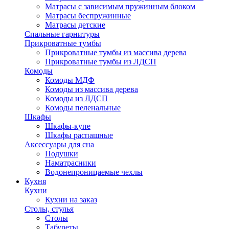
Матрасы с зависимым пружинным блоком
Матрасы беспружинные
Матрасы детские
Спальные гарнитуры
Прикроватные тумбы
Прикроватные тумбы из массива дерева
Прикроватные тумбы из ЛДСП
Комоды
Комоды МДФ
Комоды из массива дерева
Комоды из ЛДСП
Комоды пеленальные
Шкафы
Шкафы-купе
Шкафы распашные
Аксессуары для сна
Подушки
Наматрасники
Водонепроницаемые чехлы
Кухня
Кухни
Кухни на заказ
Столы, стулья
Столы
Табуреты