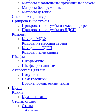
Матрасы с зависимым пружинным блоком
Матрасы беспружинные
Матрасы детские
Спальные гарнитуры
Прикроватные тумбы
Прикроватные тумбы из массива дерева
Прикроватные тумбы из ЛДСП
Комоды
Комоды МДФ
Комоды из массива дерева
Комоды из ЛДСП
Комоды пеленальные
Шкафы
Шкафы-купе
Шкафы распашные
Аксессуары для сна
Подушки
Наматрасники
Водонепроницаемые чехлы
Кухня
Кухни
Кухни на заказ
Столы, стулья
Столы
Табуреты