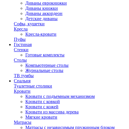
Диваны еврокнижки
Диваны книжки
Диваны аккордеон
Детские диваны
Софы, кушетки
Кресла
Кресла-кровати
Пуфы
Гостиная
Стенки
Готовые комплекты
Столы
Компьютерные столы
Журнальные столы
ТВ тумбы
Спальня
Туалетные столики
Кровати
Кровати с подъемным механизмом
Кровати с ковкой
Кровати с кожей
Кровати из массива дерева
Мягкие кровати
Матрасы
Матрасы с независимым пружинным блоком