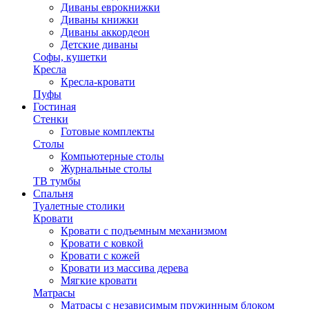
Диваны еврокнижки
Диваны книжки
Диваны аккордеон
Детские диваны
Софы, кушетки
Кресла
Кресла-кровати
Пуфы
Гостиная
Стенки
Готовые комплекты
Столы
Компьютерные столы
Журнальные столы
ТВ тумбы
Спальня
Туалетные столики
Кровати
Кровати с подъемным механизмом
Кровати с ковкой
Кровати с кожей
Кровати из массива дерева
Мягкие кровати
Матрасы
Матрасы с независимым пружинным блоком