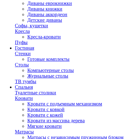
Диваны еврокнижки
Диваны книжки
Диваны аккордеон
Детские диваны
Софы, кушетки
Кресла
Кресла-кровати
Пуфы
Гостиная
Стенки
Готовые комплекты
Столы
Компьютерные столы
Журнальные столы
ТВ тумбы
Спальня
Туалетные столики
Кровати
Кровати с подъемным механизмом
Кровати с ковкой
Кровати с кожей
Кровати из массива дерева
Мягкие кровати
Матрасы
Матрасы с независимым пружинным блоком