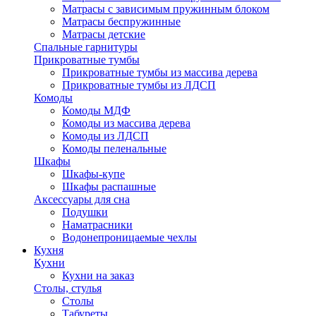
Матрасы с зависимым пружинным блоком
Матрасы беспружинные
Матрасы детские
Спальные гарнитуры
Прикроватные тумбы
Прикроватные тумбы из массива дерева
Прикроватные тумбы из ЛДСП
Комоды
Комоды МДФ
Комоды из массива дерева
Комоды из ЛДСП
Комоды пеленальные
Шкафы
Шкафы-купе
Шкафы распашные
Аксессуары для сна
Подушки
Наматрасники
Водонепроницаемые чехлы
Кухня
Кухни
Кухни на заказ
Столы, стулья
Столы
Табуреты