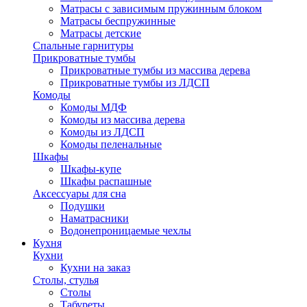
Матрасы с зависимым пружинным блоком
Матрасы беспружинные
Матрасы детские
Спальные гарнитуры
Прикроватные тумбы
Прикроватные тумбы из массива дерева
Прикроватные тумбы из ЛДСП
Комоды
Комоды МДФ
Комоды из массива дерева
Комоды из ЛДСП
Комоды пеленальные
Шкафы
Шкафы-купе
Шкафы распашные
Аксессуары для сна
Подушки
Наматрасники
Водонепроницаемые чехлы
Кухня
Кухни
Кухни на заказ
Столы, стулья
Столы
Табуреты