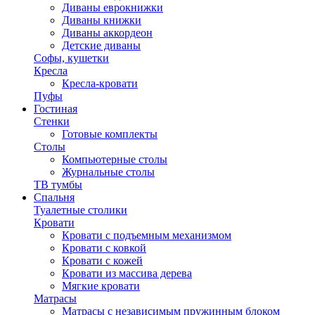
Диваны еврокнижки
Диваны книжки
Диваны аккордеон
Детские диваны
Софы, кушетки
Кресла
Кресла-кровати
Пуфы
Гостиная
Стенки
Готовые комплекты
Столы
Компьютерные столы
Журнальные столы
ТВ тумбы
Спальня
Туалетные столики
Кровати
Кровати с подъемным механизмом
Кровати с ковкой
Кровати с кожей
Кровати из массива дерева
Мягкие кровати
Матрасы
Матрасы с независимым пружинным блоком