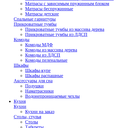
Матрасы с зависимым пружинным блоком
Матрасы беспружинные
Матрасы детские
Спальные гарнитуры
Прикроватные тумбы
Прикроватные тумбы из массива дерева
Прикроватные тумбы из ЛДСП
Комоды
Комоды МДФ
Комоды из массива дерева
Комоды из ЛДСП
Комоды пеленальные
Шкафы
Шкафы-купе
Шкафы распашные
Аксессуары для сна
Подушки
Наматрасники
Водонепроницаемые чехлы
Кухня
Кухни
Кухни на заказ
Столы, стулья
Столы
Табуреты