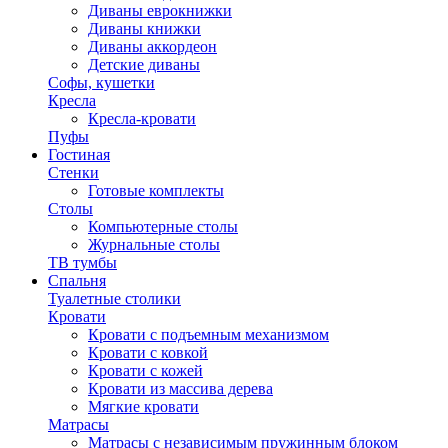
Диваны еврокнижки
Диваны книжки
Диваны аккордеон
Детские диваны
Софы, кушетки
Кресла
Кресла-кровати
Пуфы
Гостиная
Стенки
Готовые комплекты
Столы
Компьютерные столы
Журнальные столы
ТВ тумбы
Спальня
Туалетные столики
Кровати
Кровати с подъемным механизмом
Кровати с ковкой
Кровати с кожей
Кровати из массива дерева
Мягкие кровати
Матрасы
Матрасы с независимым пружинным блоком