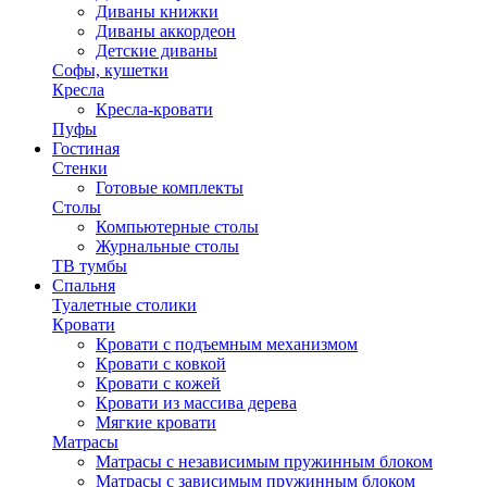
Диваны книжки
Диваны аккордеон
Детские диваны
Софы, кушетки
Кресла
Кресла-кровати
Пуфы
Гостиная
Стенки
Готовые комплекты
Столы
Компьютерные столы
Журнальные столы
ТВ тумбы
Спальня
Туалетные столики
Кровати
Кровати с подъемным механизмом
Кровати с ковкой
Кровати с кожей
Кровати из массива дерева
Мягкие кровати
Матрасы
Матрасы с независимым пружинным блоком
Матрасы с зависимым пружинным блоком