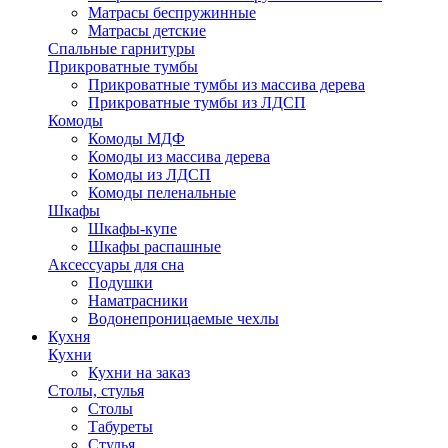
Матрасы беспружинные
Матрасы детские
Спальные гарнитуры
Прикроватные тумбы
Прикроватные тумбы из массива дерева
Прикроватные тумбы из ЛДСП
Комоды
Комоды МДФ
Комоды из массива дерева
Комоды из ЛДСП
Комоды пеленальные
Шкафы
Шкафы-купе
Шкафы распашные
Аксессуары для сна
Подушки
Наматрасники
Водонепроницаемые чехлы
Кухня
Кухни
Кухни на заказ
Столы, стулья
Столы
Табуреты
Стулья