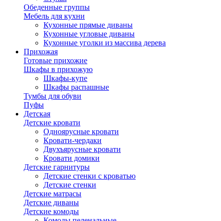
Обеденные группы
Мебель для кухни
Кухонные прямые диваны
Кухонные угловые диваны
Кухонные уголки из массива дерева
Прихожая
Готовые прихожие
Шкафы в прихожую
Шкафы-купе
Шкафы распашные
Тумбы для обуви
Пуфы
Детская
Детские кровати
Одноярусные кровати
Кровати-чердаки
Двухъярусные кровати
Кровати домики
Детские гарнитуры
Детские стенки с кроватью
Детские стенки
Детские матрасы
Детские диваны
Детские комоды
Комоды пеленальные