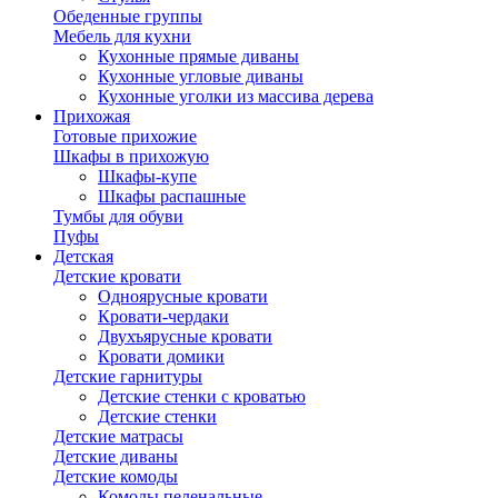
Обеденные группы
Мебель для кухни
Кухонные прямые диваны
Кухонные угловые диваны
Кухонные уголки из массива дерева
Прихожая
Готовые прихожие
Шкафы в прихожую
Шкафы-купе
Шкафы распашные
Тумбы для обуви
Пуфы
Детская
Детские кровати
Одноярусные кровати
Кровати-чердаки
Двухъярусные кровати
Кровати домики
Детские гарнитуры
Детские стенки с кроватью
Детские стенки
Детские матрасы
Детские диваны
Детские комоды
Комоды пеленальные