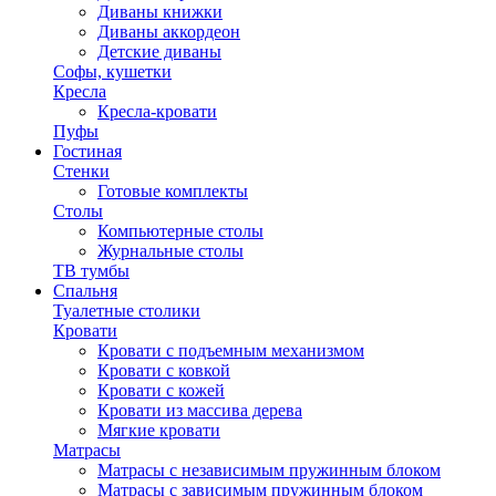
Диваны книжки
Диваны аккордеон
Детские диваны
Софы, кушетки
Кресла
Кресла-кровати
Пуфы
Гостиная
Стенки
Готовые комплекты
Столы
Компьютерные столы
Журнальные столы
ТВ тумбы
Спальня
Туалетные столики
Кровати
Кровати с подъемным механизмом
Кровати с ковкой
Кровати с кожей
Кровати из массива дерева
Мягкие кровати
Матрасы
Матрасы с независимым пружинным блоком
Матрасы с зависимым пружинным блоком