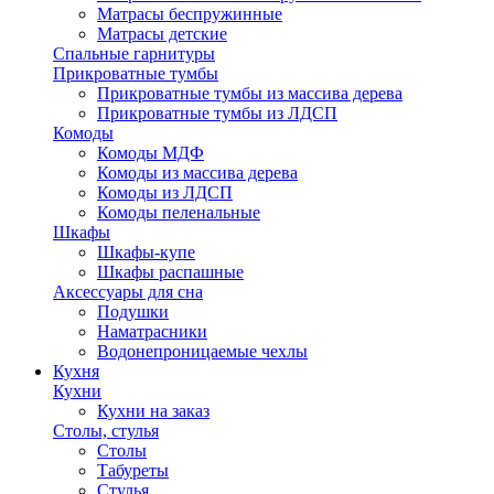
Матрасы беспружинные
Матрасы детские
Спальные гарнитуры
Прикроватные тумбы
Прикроватные тумбы из массива дерева
Прикроватные тумбы из ЛДСП
Комоды
Комоды МДФ
Комоды из массива дерева
Комоды из ЛДСП
Комоды пеленальные
Шкафы
Шкафы-купе
Шкафы распашные
Аксессуары для сна
Подушки
Наматрасники
Водонепроницаемые чехлы
Кухня
Кухни
Кухни на заказ
Столы, стулья
Столы
Табуреты
Стулья