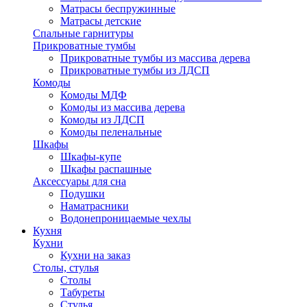
Матрасы беспружинные
Матрасы детские
Спальные гарнитуры
Прикроватные тумбы
Прикроватные тумбы из массива дерева
Прикроватные тумбы из ЛДСП
Комоды
Комоды МДФ
Комоды из массива дерева
Комоды из ЛДСП
Комоды пеленальные
Шкафы
Шкафы-купе
Шкафы распашные
Аксессуары для сна
Подушки
Наматрасники
Водонепроницаемые чехлы
Кухня
Кухни
Кухни на заказ
Столы, стулья
Столы
Табуреты
Стулья