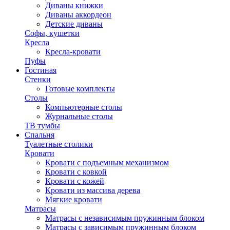
Диваны книжки
Диваны аккордеон
Детские диваны
Софы, кушетки
Кресла
Кресла-кровати
Пуфы
Гостиная
Стенки
Готовые комплекты
Столы
Компьютерные столы
Журнальные столы
ТВ тумбы
Спальня
Туалетные столики
Кровати
Кровати с подъемным механизмом
Кровати с ковкой
Кровати с кожей
Кровати из массива дерева
Мягкие кровати
Матрасы
Матрасы с независимым пружинным блоком
Матрасы с зависимым пружинным блоком