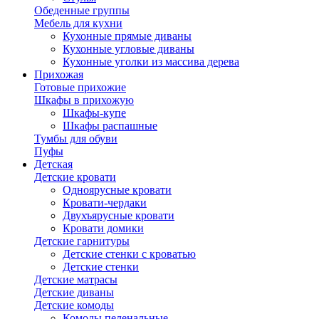
Обеденные группы
Мебель для кухни
Кухонные прямые диваны
Кухонные угловые диваны
Кухонные уголки из массива дерева
Прихожая
Готовые прихожие
Шкафы в прихожую
Шкафы-купе
Шкафы распашные
Тумбы для обуви
Пуфы
Детская
Детские кровати
Одноярусные кровати
Кровати-чердаки
Двухъярусные кровати
Кровати домики
Детские гарнитуры
Детские стенки с кроватью
Детские стенки
Детские матрасы
Детские диваны
Детские комоды
Комоды пеленальные