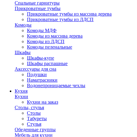
Спальные гарнитуры
Прикроватные тумбы
Прикроватные тумбы из массива дерева
Прикроватные тумбы из ЛДСП
Комоды
Комоды МДФ
Комоды из массива дерева
Комоды из ЛДСП
Комоды пеленальные
Шкафы
Шкафы-купе
Шкафы распашные
Аксессуары для сна
Подушки
Наматрасники
Водонепроницаемые чехлы
Кухня
Кухни
Кухни на заказ
Столы, стулья
Столы
Табуреты
Стулья
Обеденные группы
Мебель для кухни