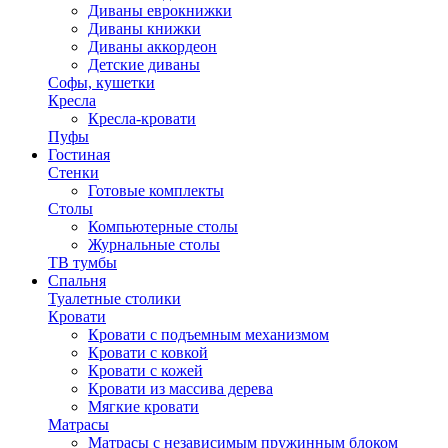
Диваны еврокнижки
Диваны книжки
Диваны аккордеон
Детские диваны
Софы, кушетки
Кресла
Кресла-кровати
Пуфы
Гостиная
Стенки
Готовые комплекты
Столы
Компьютерные столы
Журнальные столы
ТВ тумбы
Спальня
Туалетные столики
Кровати
Кровати с подъемным механизмом
Кровати с ковкой
Кровати с кожей
Кровати из массива дерева
Мягкие кровати
Матрасы
Матрасы с независимым пружинным блоком