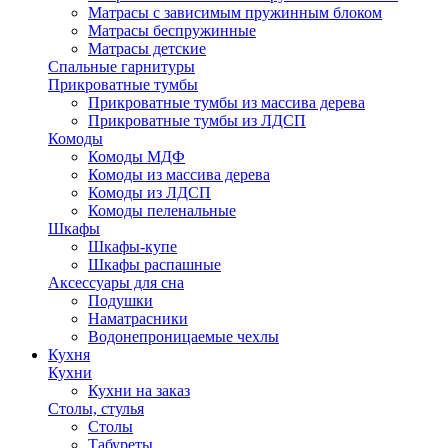
Матрасы с зависимым пружинным блоком
Матрасы беспружинные
Матрасы детские
Спальные гарнитуры
Прикроватные тумбы
Прикроватные тумбы из массива дерева
Прикроватные тумбы из ЛДСП
Комоды
Комоды МДФ
Комоды из массива дерева
Комоды из ЛДСП
Комоды пеленальные
Шкафы
Шкафы-купе
Шкафы распашные
Аксессуары для сна
Подушки
Наматрасники
Водонепроницаемые чехлы
Кухня
Кухни
Кухни на заказ
Столы, стулья
Столы
Табуреты