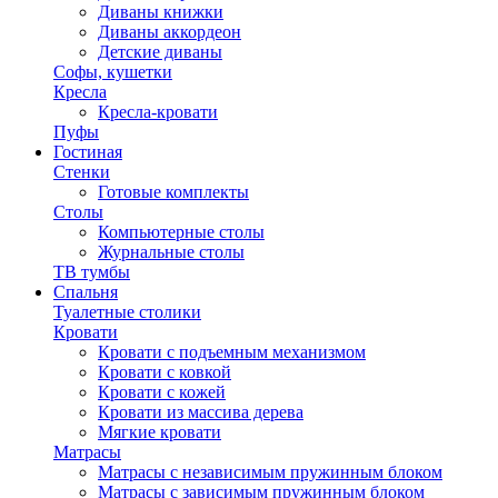
Диваны книжки
Диваны аккордеон
Детские диваны
Софы, кушетки
Кресла
Кресла-кровати
Пуфы
Гостиная
Стенки
Готовые комплекты
Столы
Компьютерные столы
Журнальные столы
ТВ тумбы
Спальня
Туалетные столики
Кровати
Кровати с подъемным механизмом
Кровати с ковкой
Кровати с кожей
Кровати из массива дерева
Мягкие кровати
Матрасы
Матрасы с независимым пружинным блоком
Матрасы с зависимым пружинным блоком