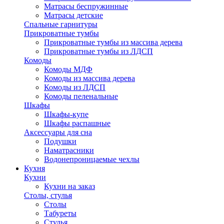
Матрасы беспружинные
Матрасы детские
Спальные гарнитуры
Прикроватные тумбы
Прикроватные тумбы из массива дерева
Прикроватные тумбы из ЛДСП
Комоды
Комоды МДФ
Комоды из массива дерева
Комоды из ЛДСП
Комоды пеленальные
Шкафы
Шкафы-купе
Шкафы распашные
Аксессуары для сна
Подушки
Наматрасники
Водонепроницаемые чехлы
Кухня
Кухни
Кухни на заказ
Столы, стулья
Столы
Табуреты
Стулья