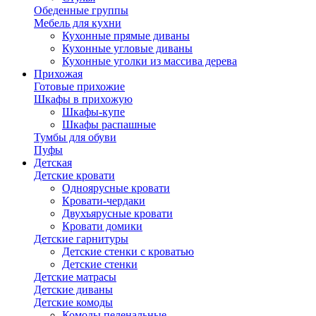
Обеденные группы
Мебель для кухни
Кухонные прямые диваны
Кухонные угловые диваны
Кухонные уголки из массива дерева
Прихожая
Готовые прихожие
Шкафы в прихожую
Шкафы-купе
Шкафы распашные
Тумбы для обуви
Пуфы
Детская
Детские кровати
Одноярусные кровати
Кровати-чердаки
Двухъярусные кровати
Кровати домики
Детские гарнитуры
Детские стенки с кроватью
Детские стенки
Детские матрасы
Детские диваны
Детские комоды
Комоды пеленальные