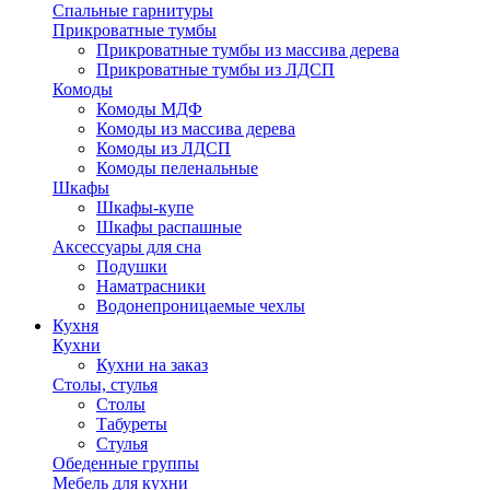
Спальные гарнитуры
Прикроватные тумбы
Прикроватные тумбы из массива дерева
Прикроватные тумбы из ЛДСП
Комоды
Комоды МДФ
Комоды из массива дерева
Комоды из ЛДСП
Комоды пеленальные
Шкафы
Шкафы-купе
Шкафы распашные
Аксессуары для сна
Подушки
Наматрасники
Водонепроницаемые чехлы
Кухня
Кухни
Кухни на заказ
Столы, стулья
Столы
Табуреты
Стулья
Обеденные группы
Мебель для кухни