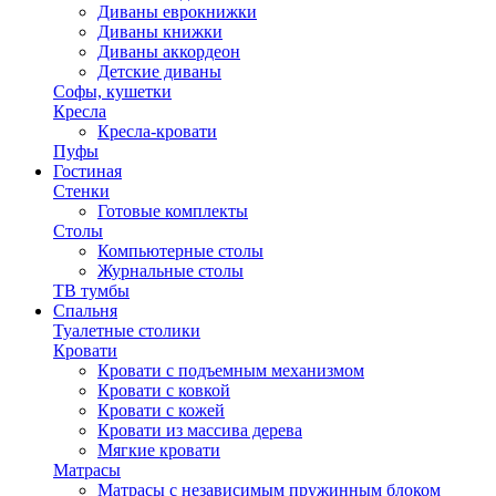
Диваны еврокнижки
Диваны книжки
Диваны аккордеон
Детские диваны
Софы, кушетки
Кресла
Кресла-кровати
Пуфы
Гостиная
Стенки
Готовые комплекты
Столы
Компьютерные столы
Журнальные столы
ТВ тумбы
Спальня
Туалетные столики
Кровати
Кровати с подъемным механизмом
Кровати с ковкой
Кровати с кожей
Кровати из массива дерева
Мягкие кровати
Матрасы
Матрасы с независимым пружинным блоком