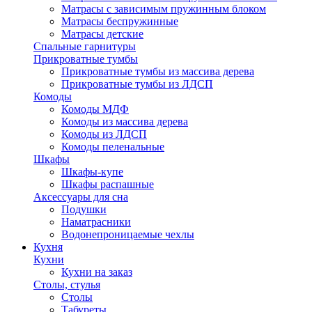
Матрасы с зависимым пружинным блоком
Матрасы беспружинные
Матрасы детские
Спальные гарнитуры
Прикроватные тумбы
Прикроватные тумбы из массива дерева
Прикроватные тумбы из ЛДСП
Комоды
Комоды МДФ
Комоды из массива дерева
Комоды из ЛДСП
Комоды пеленальные
Шкафы
Шкафы-купе
Шкафы распашные
Аксессуары для сна
Подушки
Наматрасники
Водонепроницаемые чехлы
Кухня
Кухни
Кухни на заказ
Столы, стулья
Столы
Табуреты