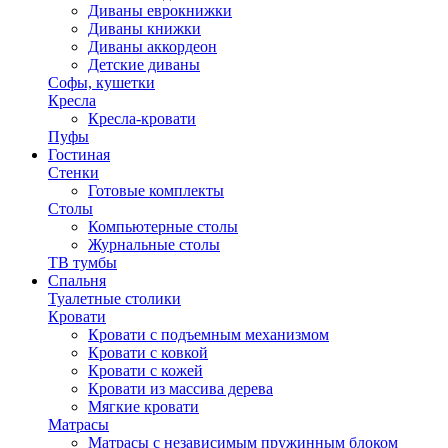
Диваны еврокнижки
Диваны книжки
Диваны аккордеон
Детские диваны
Софы, кушетки
Кресла
Кресла-кровати
Пуфы
Гостиная
Стенки
Готовые комплекты
Столы
Компьютерные столы
Журнальные столы
ТВ тумбы
Спальня
Туалетные столики
Кровати
Кровати с подъемным механизмом
Кровати с ковкой
Кровати с кожей
Кровати из массива дерева
Мягкие кровати
Матрасы
Матрасы с независимым пружинным блоком