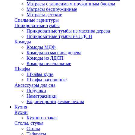
Матрасы с зависимым пружинным блоком
Матрасы беспружинные
Матрасы детские
Спальные гарнитуры
Прикроватные тумбы
Прикроватные тумбы из массива дерева
Прикроватные тумбы из ЛДСП
Комоды
Комоды МДФ
Комоды из массива дерева
Комоды из ЛДСП
Комоды пеленальные
Шкафы
Шкафы-купе
Шкафы распашные
Аксессуары для сна
Подушки
Наматрасники
Водонепроницаемые чехлы
Кухня
Кухни
Кухни на заказ
Столы, стулья
Столы
Табуреты