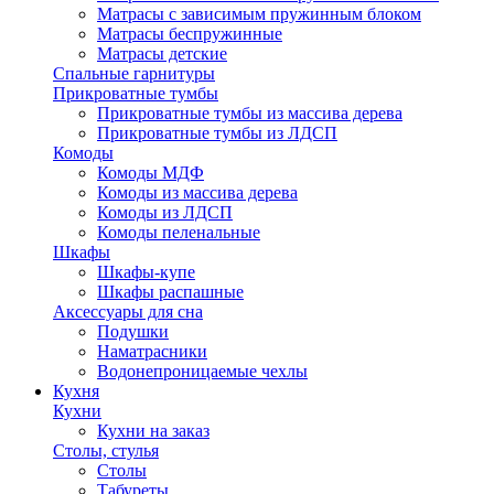
Матрасы с зависимым пружинным блоком
Матрасы беспружинные
Матрасы детские
Спальные гарнитуры
Прикроватные тумбы
Прикроватные тумбы из массива дерева
Прикроватные тумбы из ЛДСП
Комоды
Комоды МДФ
Комоды из массива дерева
Комоды из ЛДСП
Комоды пеленальные
Шкафы
Шкафы-купе
Шкафы распашные
Аксессуары для сна
Подушки
Наматрасники
Водонепроницаемые чехлы
Кухня
Кухни
Кухни на заказ
Столы, стулья
Столы
Табуреты