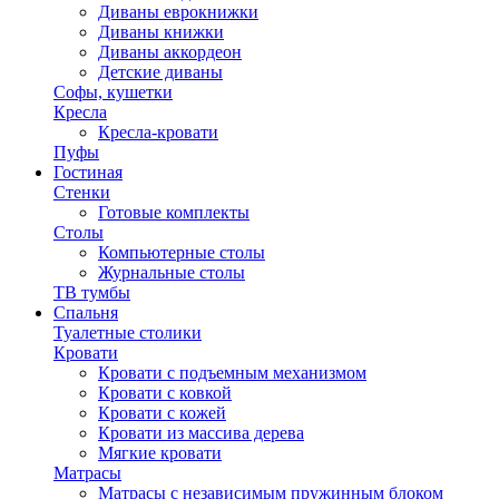
Диваны еврокнижки
Диваны книжки
Диваны аккордеон
Детские диваны
Софы, кушетки
Кресла
Кресла-кровати
Пуфы
Гостиная
Стенки
Готовые комплекты
Столы
Компьютерные столы
Журнальные столы
ТВ тумбы
Спальня
Туалетные столики
Кровати
Кровати с подъемным механизмом
Кровати с ковкой
Кровати с кожей
Кровати из массива дерева
Мягкие кровати
Матрасы
Матрасы с независимым пружинным блоком