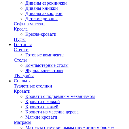
Диваны еврокнижки
Диваны книжки
Диваны аккордеон
Детские диваны
Софы, кушетки
Кресла
Кресла-кровати
Пуфы
Гостиная
Стенки
Готовые комплекты
Столы
Компьютерные столы
Журнальные столы
ТВ тумбы
Спальня
Туалетные столики
Кровати
Кровати с подъемным механизмом
Кровати с ковкой
Кровати с кожей
Кровати из массива дерева
Мягкие кровати
Матрасы
Матрасы с независимым пружинным блоком