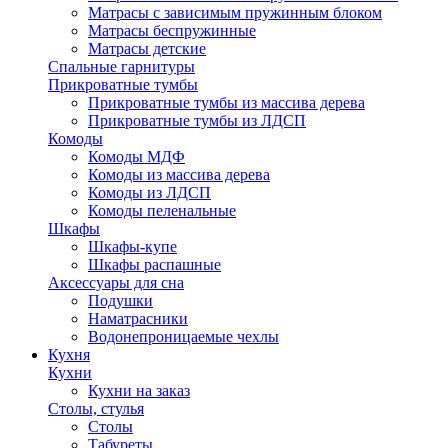
Матрасы с зависимым пружинным блоком
Матрасы беспружинные
Матрасы детские
Спальные гарнитуры
Прикроватные тумбы
Прикроватные тумбы из массива дерева
Прикроватные тумбы из ЛДСП
Комоды
Комоды МДФ
Комоды из массива дерева
Комоды из ЛДСП
Комоды пеленальные
Шкафы
Шкафы-купе
Шкафы распашные
Аксессуары для сна
Подушки
Наматрасники
Водонепроницаемые чехлы
Кухня
Кухни
Кухни на заказ
Столы, стулья
Столы
Табуреты