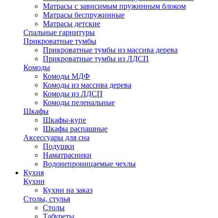
Матрасы с зависимым пружинным блоком
Матрасы беспружинные
Матрасы детские
Спальные гарнитуры
Прикроватные тумбы
Прикроватные тумбы из массива дерева
Прикроватные тумбы из ЛДСП
Комоды
Комоды МДФ
Комоды из массива дерева
Комоды из ЛДСП
Комоды пеленальные
Шкафы
Шкафы-купе
Шкафы распашные
Аксессуары для сна
Подушки
Наматрасники
Водонепроницаемые чехлы
Кухня
Кухни
Кухни на заказ
Столы, стулья
Столы
Табуреты