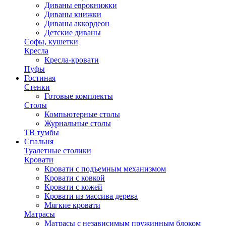
Диваны еврокнижки
Диваны книжки
Диваны аккордеон
Детские диваны
Софы, кушетки
Кресла
Кресла-кровати
Пуфы
Гостиная
Стенки
Готовые комплекты
Столы
Компьютерные столы
Журнальные столы
ТВ тумбы
Спальня
Туалетные столики
Кровати
Кровати с подъемным механизмом
Кровати с ковкой
Кровати с кожей
Кровати из массива дерева
Мягкие кровати
Матрасы
Матрасы с независимым пружинным блоком