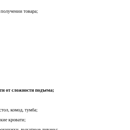
 получении товара;
ти от сложности подъема;
стол, комод, тумба;
кие кровати;
рокнижки, выкатные диваны;