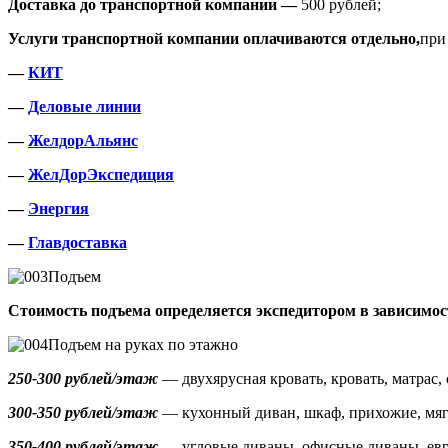
Доставка до транспортной компании —
500 рублей;
Услуги транспортной компании оплачиваются отдельно,
при
—
КИТ
—
Деловые линии
—
ЖелдорАльянс
—
ЖелДорЭкспедиция
—
Энергия
—
Главдоставка
Подъем
Стоимость подъема определяется экспедитором в зависимос
Подъем на руках по этажно
250-300 рублей/этаж
— двухярусная кровать, кровать, матрас, 
300-350 рублей/этаж
— кухонный диван, шкаф, прихожие, мяг
350-400 рублей/этаж
— угловые диваны, офисные диваны, ев