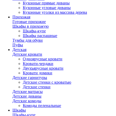
Кухонные прямые диваны
Кухонные угловые диваны
Кухонные уголки из массива дерева
Прихожая
Готовые прихожие
Шкафы в прихожую
Шкафы-купе
Шкафы распашные
Тумбы для обуви
Пуфы
Детская
Детские кровати
Одноярусные кровати
Кровати-чердаки
Двухъярусные кровати
Кровати домики
Детские гарнитуры
Детские стенки с кроватью
Детские стенки
Детские матрасы
Детские диваны
Детские комоды
Комоды пеленальные
Шкафы
Шкафы-купе