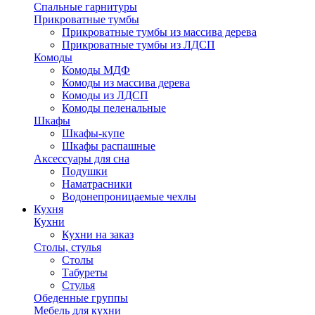
Спальные гарнитуры
Прикроватные тумбы
Прикроватные тумбы из массива дерева
Прикроватные тумбы из ЛДСП
Комоды
Комоды МДФ
Комоды из массива дерева
Комоды из ЛДСП
Комоды пеленальные
Шкафы
Шкафы-купе
Шкафы распашные
Аксессуары для сна
Подушки
Наматрасники
Водонепроницаемые чехлы
Кухня
Кухни
Кухни на заказ
Столы, стулья
Столы
Табуреты
Стулья
Обеденные группы
Мебель для кухни