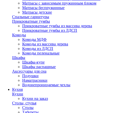
Матрасы с зависимым пружинным блоком
Матрасы беспружинные
Матрасы детские
Спальные гарнитуры
Прикроватные тумбы
Прикроватные тумбы из массива дерева
Прикроватные тумбы из ЛДСП
Комоды
Комоды МДФ
Комоды из массива дерева
Комоды из ЛДСП
Комоды пеленальные
Шкафы
Шкафы-купе
Шкафы распашные
Аксессуары для сна
Подушки
Наматрасники
Водонепроницаемые чехлы
Кухня
Кухни
Кухни на заказ
Столы, стулья
Столы
Табуреты