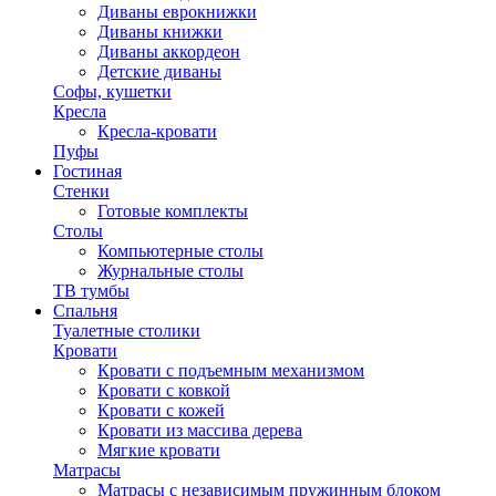
Диваны еврокнижки
Диваны книжки
Диваны аккордеон
Детские диваны
Софы, кушетки
Кресла
Кресла-кровати
Пуфы
Гостиная
Стенки
Готовые комплекты
Столы
Компьютерные столы
Журнальные столы
ТВ тумбы
Спальня
Туалетные столики
Кровати
Кровати с подъемным механизмом
Кровати с ковкой
Кровати с кожей
Кровати из массива дерева
Мягкие кровати
Матрасы
Матрасы с независимым пружинным блоком