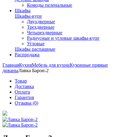
Комоды пеленальные
Шкафы
Шкафы-купе
Двухдверные
Трехдверные
Четырехдверные
Радиусные и угловые шкафы-купе
Угловые
Шкафы распашные
Распродажа
Главная
Кухня
Мебель для кухни
Кухонные прямые
диваны
Лавка Барон-2
Товар
Доставка
Оплата
Гарантия
Отзывы (0)