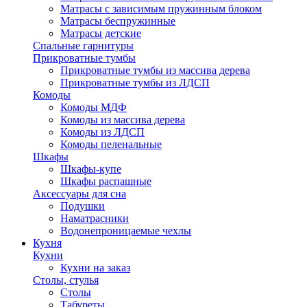
Матрасы с зависимым пружинным блоком
Матрасы беспружинные
Матрасы детские
Спальные гарнитуры
Прикроватные тумбы
Прикроватные тумбы из массива дерева
Прикроватные тумбы из ЛДСП
Комоды
Комоды МДФ
Комоды из массива дерева
Комоды из ЛДСП
Комоды пеленальные
Шкафы
Шкафы-купе
Шкафы распашные
Аксессуары для сна
Подушки
Наматрасники
Водонепроницаемые чехлы
Кухня
Кухни
Кухни на заказ
Столы, стулья
Столы
Табуреты