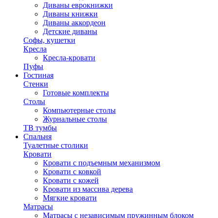
Диваны еврокнижки
Диваны книжки
Диваны аккордеон
Детские диваны
Софы, кушетки
Кресла
Кресла-кровати
Пуфы
Гостиная
Стенки
Готовые комплекты
Столы
Компьютерные столы
Журнальные столы
ТВ тумбы
Спальня
Туалетные столики
Кровати
Кровати с подъемным механизмом
Кровати с ковкой
Кровати с кожей
Кровати из массива дерева
Мягкие кровати
Матрасы
Матрасы с независимым пружинным блоком