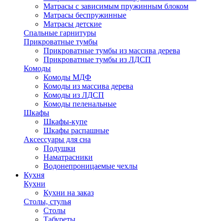
Матрасы с зависимым пружинным блоком
Матрасы беспружинные
Матрасы детские
Спальные гарнитуры
Прикроватные тумбы
Прикроватные тумбы из массива дерева
Прикроватные тумбы из ЛДСП
Комоды
Комоды МДФ
Комоды из массива дерева
Комоды из ЛДСП
Комоды пеленальные
Шкафы
Шкафы-купе
Шкафы распашные
Аксессуары для сна
Подушки
Наматрасники
Водонепроницаемые чехлы
Кухня
Кухни
Кухни на заказ
Столы, стулья
Столы
Табуреты