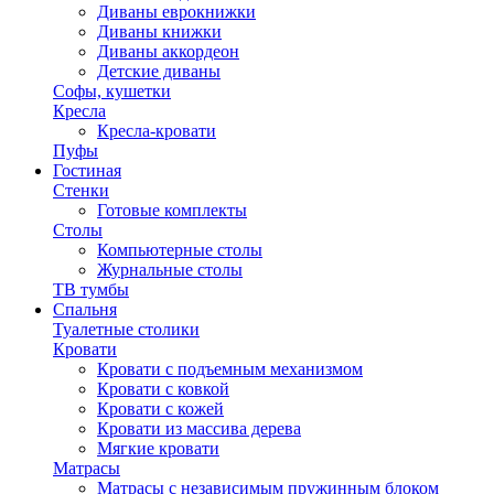
Диваны еврокнижки
Диваны книжки
Диваны аккордеон
Детские диваны
Софы, кушетки
Кресла
Кресла-кровати
Пуфы
Гостиная
Стенки
Готовые комплекты
Столы
Компьютерные столы
Журнальные столы
ТВ тумбы
Спальня
Туалетные столики
Кровати
Кровати с подъемным механизмом
Кровати с ковкой
Кровати с кожей
Кровати из массива дерева
Мягкие кровати
Матрасы
Матрасы с независимым пружинным блоком