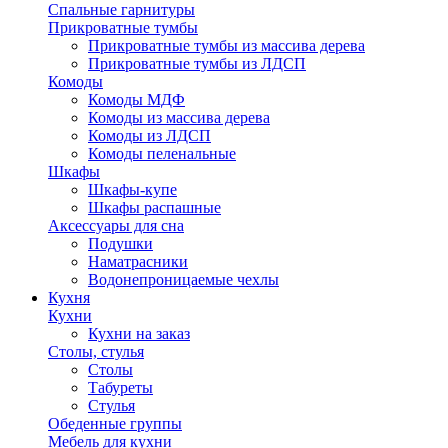
Спальные гарнитуры
Прикроватные тумбы
Прикроватные тумбы из массива дерева
Прикроватные тумбы из ЛДСП
Комоды
Комоды МДФ
Комоды из массива дерева
Комоды из ЛДСП
Комоды пеленальные
Шкафы
Шкафы-купе
Шкафы распашные
Аксессуары для сна
Подушки
Наматрасники
Водонепроницаемые чехлы
Кухня
Кухни
Кухни на заказ
Столы, стулья
Столы
Табуреты
Стулья
Обеденные группы
Мебель для кухни