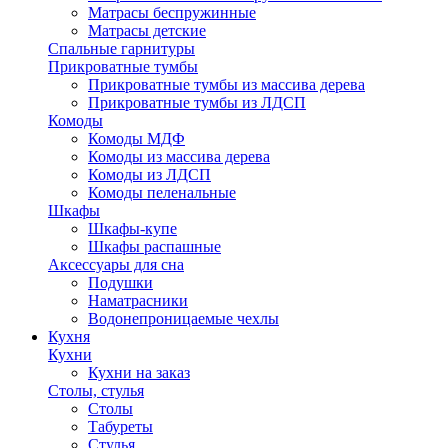
Матрасы беспружинные
Матрасы детские
Спальные гарнитуры
Прикроватные тумбы
Прикроватные тумбы из массива дерева
Прикроватные тумбы из ЛДСП
Комоды
Комоды МДФ
Комоды из массива дерева
Комоды из ЛДСП
Комоды пеленальные
Шкафы
Шкафы-купе
Шкафы распашные
Аксессуары для сна
Подушки
Наматрасники
Водонепроницаемые чехлы
Кухня
Кухни
Кухни на заказ
Столы, стулья
Столы
Табуреты
Стулья