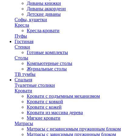
Диваны книжки
Диваны аккордеон
Детские диваны
Софы, кушетки
Кресла
Кресла-кровати
Пуфы
Гостиная
Стенки
Готовые комплекты
Столы
Компьютерные столы
Журнальные столы
ТВ тумбы
Спальня
Туалетные столики
Кровати
Кровати с подъемным механизмом
Кровати с ковкой
Кровати с кожей
Кровати из массива дерева
Мягкие кровати
Матрасы
Матрасы с независимым пружинным блоком
Матрасы с зависимым пружинным блоком