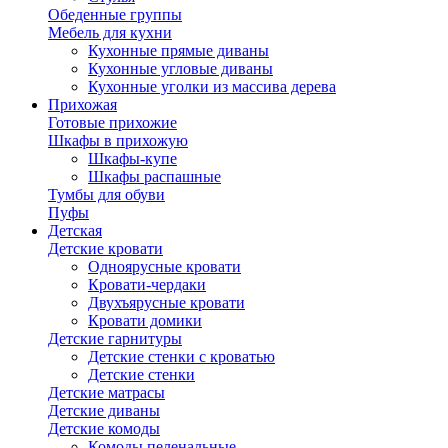
Обеденные группы
Мебель для кухни
Кухонные прямые диваны
Кухонные угловые диваны
Кухонные уголки из массива дерева
Прихожая
Готовые прихожие
Шкафы в прихожую
Шкафы-купе
Шкафы распашные
Тумбы для обуви
Пуфы
Детская
Детские кровати
Одноярусные кровати
Кровати-чердаки
Двухъярусные кровати
Кровати домики
Детские гарнитуры
Детские стенки с кроватью
Детские стенки
Детские матрасы
Детские диваны
Детские комоды
Комоды пеленальные