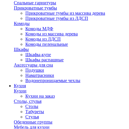
Спальные гарнитуры
Прикроватные тумбы
Прикроватные тумбы из массива дерева
Прикроватные тумбы из ЛДСП
Комоды
Комоды МДФ
Комоды из массива дерева
Комоды из ЛДСП
Комоды пеленальные
Шкафы
Шкафы-купе
Шкафы распашные
Аксессуары для сна
Подушки
Наматрасники
Водонепроницаемые чехлы
Кухня
Кухни
Кухни на заказ
Столы, стулья
Столы
Табуреты
Стулья
Обеденные группы
Мебель для кухни