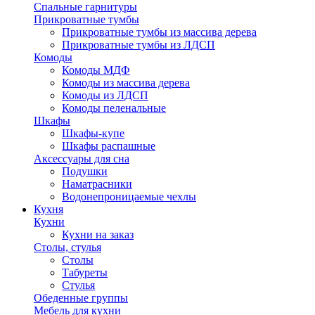
Спальные гарнитуры
Прикроватные тумбы
Прикроватные тумбы из массива дерева
Прикроватные тумбы из ЛДСП
Комоды
Комоды МДФ
Комоды из массива дерева
Комоды из ЛДСП
Комоды пеленальные
Шкафы
Шкафы-купе
Шкафы распашные
Аксессуары для сна
Подушки
Наматрасники
Водонепроницаемые чехлы
Кухня
Кухни
Кухни на заказ
Столы, стулья
Столы
Табуреты
Стулья
Обеденные группы
Мебель для кухни