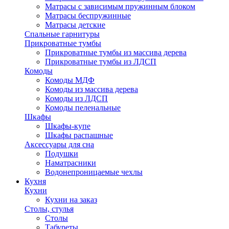
Матрасы с зависимым пружинным блоком
Матрасы беспружинные
Матрасы детские
Спальные гарнитуры
Прикроватные тумбы
Прикроватные тумбы из массива дерева
Прикроватные тумбы из ЛДСП
Комоды
Комоды МДФ
Комоды из массива дерева
Комоды из ЛДСП
Комоды пеленальные
Шкафы
Шкафы-купе
Шкафы распашные
Аксессуары для сна
Подушки
Наматрасники
Водонепроницаемые чехлы
Кухня
Кухни
Кухни на заказ
Столы, стулья
Столы
Табуреты