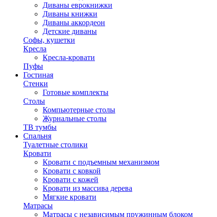
Диваны еврокнижки
Диваны книжки
Диваны аккордеон
Детские диваны
Софы, кушетки
Кресла
Кресла-кровати
Пуфы
Гостиная
Стенки
Готовые комплекты
Столы
Компьютерные столы
Журнальные столы
ТВ тумбы
Спальня
Туалетные столики
Кровати
Кровати с подъемным механизмом
Кровати с ковкой
Кровати с кожей
Кровати из массива дерева
Мягкие кровати
Матрасы
Матрасы с независимым пружинным блоком