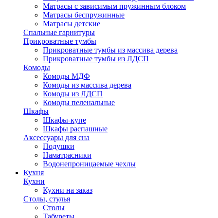
Матрасы с зависимым пружинным блоком
Матрасы беспружинные
Матрасы детские
Спальные гарнитуры
Прикроватные тумбы
Прикроватные тумбы из массива дерева
Прикроватные тумбы из ЛДСП
Комоды
Комоды МДФ
Комоды из массива дерева
Комоды из ЛДСП
Комоды пеленальные
Шкафы
Шкафы-купе
Шкафы распашные
Аксессуары для сна
Подушки
Наматрасники
Водонепроницаемые чехлы
Кухня
Кухни
Кухни на заказ
Столы, стулья
Столы
Табуреты