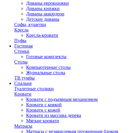
Диваны еврокнижки
Диваны книжки
Диваны аккордеон
Детские диваны
Софы, кушетки
Кресла
Кресла-кровати
Пуфы
Гостиная
Стенки
Готовые комплекты
Столы
Компьютерные столы
Журнальные столы
ТВ тумбы
Спальня
Туалетные столики
Кровати
Кровати с подъемным механизмом
Кровати с ковкой
Кровати с кожей
Кровати из массива дерева
Мягкие кровати
Матрасы
Матрасы с независимым пружинным блоком