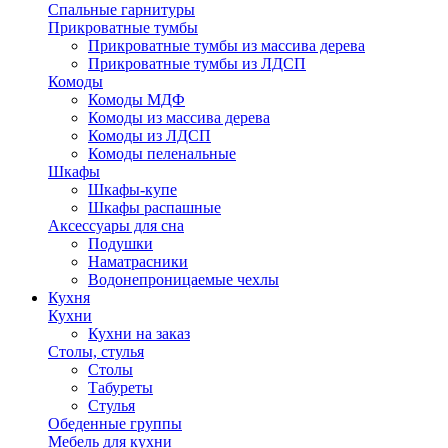
Спальные гарнитуры
Прикроватные тумбы
Прикроватные тумбы из массива дерева
Прикроватные тумбы из ЛДСП
Комоды
Комоды МДФ
Комоды из массива дерева
Комоды из ЛДСП
Комоды пеленальные
Шкафы
Шкафы-купе
Шкафы распашные
Аксессуары для сна
Подушки
Наматрасники
Водонепроницаемые чехлы
Кухня
Кухни
Кухни на заказ
Столы, стулья
Столы
Табуреты
Стулья
Обеденные группы
Мебель для кухни