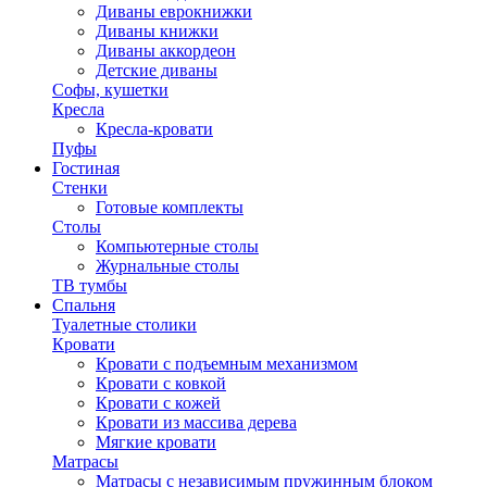
Диваны еврокнижки
Диваны книжки
Диваны аккордеон
Детские диваны
Софы, кушетки
Кресла
Кресла-кровати
Пуфы
Гостиная
Стенки
Готовые комплекты
Столы
Компьютерные столы
Журнальные столы
ТВ тумбы
Спальня
Туалетные столики
Кровати
Кровати с подъемным механизмом
Кровати с ковкой
Кровати с кожей
Кровати из массива дерева
Мягкие кровати
Матрасы
Матрасы с независимым пружинным блоком