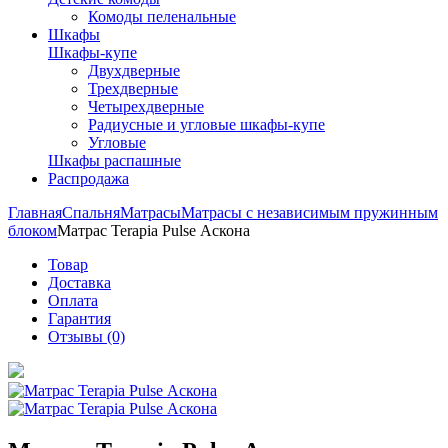
Комоды пеленальные
Шкафы
Шкафы-купе
Двухдверные
Трехдверные
Четырехдверные
Радиусные и угловые шкафы-купе
Угловые
Шкафы распашные
Распродажа
Главная
Спальня
Матрасы
Матрасы с независимым пружинным
блоком
Матрас Terapia Pulse Аскона
Товар
Доставка
Оплата
Гарантия
Отзывы (0)