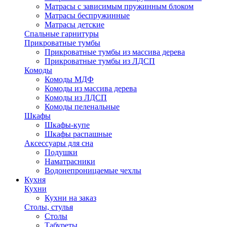
Матрасы с зависимым пружинным блоком
Матрасы беспружинные
Матрасы детские
Спальные гарнитуры
Прикроватные тумбы
Прикроватные тумбы из массива дерева
Прикроватные тумбы из ЛДСП
Комоды
Комоды МДФ
Комоды из массива дерева
Комоды из ЛДСП
Комоды пеленальные
Шкафы
Шкафы-купе
Шкафы распашные
Аксессуары для сна
Подушки
Наматрасники
Водонепроницаемые чехлы
Кухня
Кухни
Кухни на заказ
Столы, стулья
Столы
Табуреты