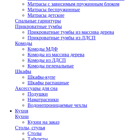
Матрасы с зависимым пружинным блоком
Матрасы беспружинные
Матрасы детские
Спальные гарнитуры
Прикроватные тумбы
Прикроватные тумбы из массива дерева
Прикроватные тумбы из ЛДСП
Комоды
Комоды МДФ
Комоды из массива дерева
Комоды из ЛДСП
Комоды пеленальные
Шкафы
Шкафы-купе
Шкафы распашные
Аксессуары для сна
Подушки
Наматрасники
Водонепроницаемые чехлы
Кухня
Кухни
Кухни на заказ
Столы, стулья
Столы
Табуреты