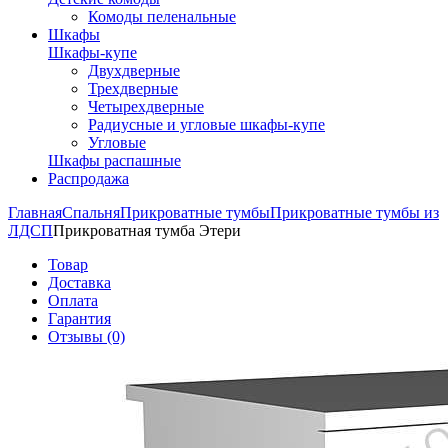
Комоды пеленальные
Шкафы
Шкафы-купе
Двухдверные
Трехдверные
Четырехдверные
Радиусные и угловые шкафы-купе
Угловые
Шкафы распашные
Распродажа
Главная
Спальня
Прикроватные тумбы
Прикроватные тумбы из
ЛДСП
Прикроватная тумба Этери
Товар
Доставка
Оплата
Гарантия
Отзывы (0)