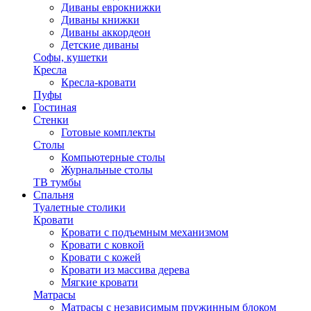
Диваны еврокнижки
Диваны книжки
Диваны аккордеон
Детские диваны
Софы, кушетки
Кресла
Кресла-кровати
Пуфы
Гостиная
Стенки
Готовые комплекты
Столы
Компьютерные столы
Журнальные столы
ТВ тумбы
Спальня
Туалетные столики
Кровати
Кровати с подъемным механизмом
Кровати с ковкой
Кровати с кожей
Кровати из массива дерева
Мягкие кровати
Матрасы
Матрасы с независимым пружинным блоком