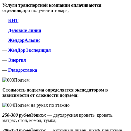
Услуги транспортной компании оплачиваются
отдельно,
при получении товара;
—
КИТ
—
Деловые линии
—
ЖелдорАльянс
—
ЖелДорЭкспедиция
—
Энергия
—
Главдоставка
Подъем
Стоимость подъема определяется экспедитором в
зависимости от сложности подъема;
Подъем на руках по этажно
250-300 рублей/этаж
— двухярусная кровать, кровать,
матрас, стол, комод, тумба;
300-350 рублей/этаж
— кухонный диван, шкаф, прихожие,