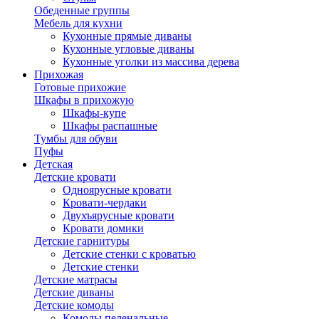
Обеденные группы
Мебель для кухни
Кухонные прямые диваны
Кухонные угловые диваны
Кухонные уголки из массива дерева
Прихожая
Готовые прихожие
Шкафы в прихожую
Шкафы-купе
Шкафы распашные
Тумбы для обуви
Пуфы
Детская
Детские кровати
Одноярусные кровати
Кровати-чердаки
Двухъярусные кровати
Кровати домики
Детские гарнитуры
Детские стенки с кроватью
Детские стенки
Детские матрасы
Детские диваны
Детские комоды
Комоды пеленальные