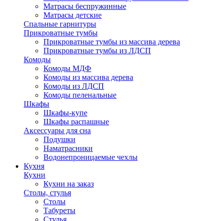
Матрасы беспружинные
Матрасы детские
Спальные гарнитуры
Прикроватные тумбы
Прикроватные тумбы из массива дерева
Прикроватные тумбы из ЛДСП
Комоды
Комоды МДФ
Комоды из массива дерева
Комоды из ЛДСП
Комоды пеленальные
Шкафы
Шкафы-купе
Шкафы распашные
Аксессуары для сна
Подушки
Наматрасники
Водонепроницаемые чехлы
Кухня
Кухни
Кухни на заказ
Столы, стулья
Столы
Табуреты
Стулья