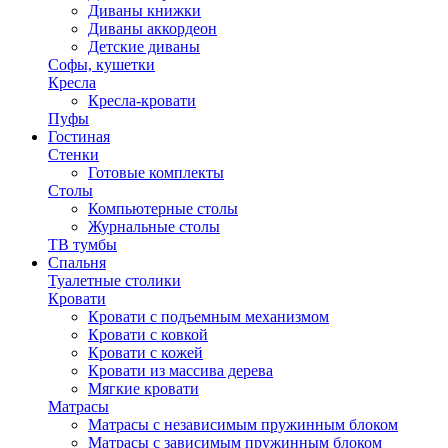
Диваны книжки
Диваны аккордеон
Детские диваны
Софы, кушетки
Кресла
Кресла-кровати
Пуфы
Гостиная
Стенки
Готовые комплекты
Столы
Компьютерные столы
Журнальные столы
ТВ тумбы
Спальня
Туалетные столики
Кровати
Кровати с подъемным механизмом
Кровати с ковкой
Кровати с кожей
Кровати из массива дерева
Мягкие кровати
Матрасы
Матрасы с независимым пружинным блоком
Матрасы с зависимым пружинным блоком