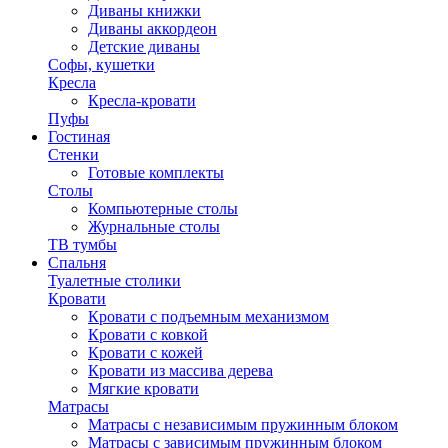
Диваны книжки
Диваны аккордеон
Детские диваны
Софы, кушетки
Кресла
Кресла-кровати
Пуфы
Гостиная
Стенки
Готовые комплекты
Столы
Компьютерные столы
Журнальные столы
ТВ тумбы
Спальня
Туалетные столики
Кровати
Кровати с подъемным механизмом
Кровати с ковкой
Кровати с кожей
Кровати из массива дерева
Мягкие кровати
Матрасы
Матрасы с независимым пружинным блоком
Матрасы с зависимым пружинным блоком