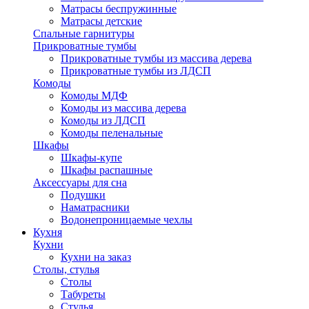
Матрасы беспружинные
Матрасы детские
Спальные гарнитуры
Прикроватные тумбы
Прикроватные тумбы из массива дерева
Прикроватные тумбы из ЛДСП
Комоды
Комоды МДФ
Комоды из массива дерева
Комоды из ЛДСП
Комоды пеленальные
Шкафы
Шкафы-купе
Шкафы распашные
Аксессуары для сна
Подушки
Наматрасники
Водонепроницаемые чехлы
Кухня
Кухни
Кухни на заказ
Столы, стулья
Столы
Табуреты
Стулья