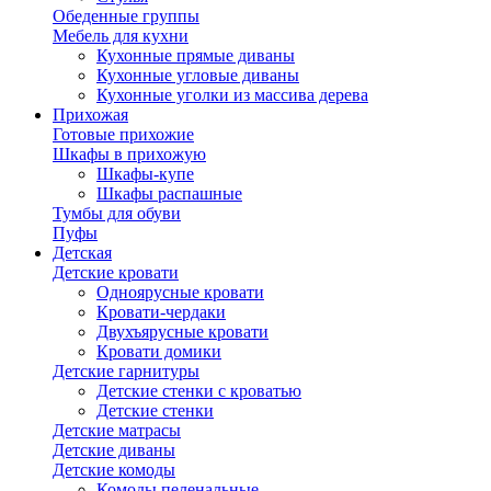
Обеденные группы
Мебель для кухни
Кухонные прямые диваны
Кухонные угловые диваны
Кухонные уголки из массива дерева
Прихожая
Готовые прихожие
Шкафы в прихожую
Шкафы-купе
Шкафы распашные
Тумбы для обуви
Пуфы
Детская
Детские кровати
Одноярусные кровати
Кровати-чердаки
Двухъярусные кровати
Кровати домики
Детские гарнитуры
Детские стенки с кроватью
Детские стенки
Детские матрасы
Детские диваны
Детские комоды
Комоды пеленальные