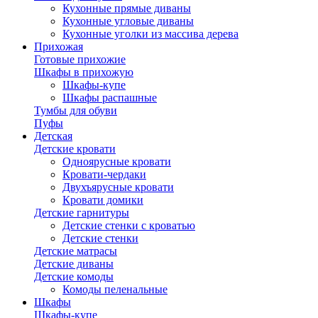
Кухонные прямые диваны
Кухонные угловые диваны
Кухонные уголки из массива дерева
Прихожая
Готовые прихожие
Шкафы в прихожую
Шкафы-купе
Шкафы распашные
Тумбы для обуви
Пуфы
Детская
Детские кровати
Одноярусные кровати
Кровати-чердаки
Двухъярусные кровати
Кровати домики
Детские гарнитуры
Детские стенки с кроватью
Детские стенки
Детские матрасы
Детские диваны
Детские комоды
Комоды пеленальные
Шкафы
Шкафы-купе