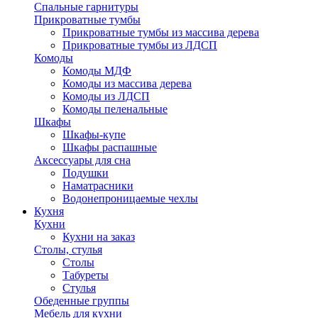
Спальные гарнитуры
Прикроватные тумбы
Прикроватные тумбы из массива дерева
Прикроватные тумбы из ЛДСП
Комоды
Комоды МДФ
Комоды из массива дерева
Комоды из ЛДСП
Комоды пеленальные
Шкафы
Шкафы-купе
Шкафы распашные
Аксессуары для сна
Подушки
Наматрасники
Водонепроницаемые чехлы
Кухня
Кухни
Кухни на заказ
Столы, стулья
Столы
Табуреты
Стулья
Обеденные группы
Мебель для кухни