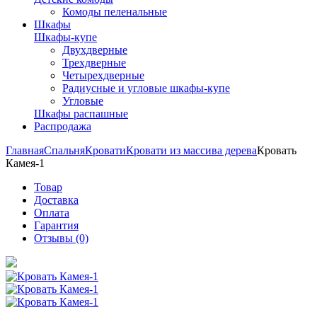
Комоды пеленальные
Шкафы
Шкафы-купе
Двухдверные
Трехдверные
Четырехдверные
Радиусные и угловые шкафы-купе
Угловые
Шкафы распашные
Распродажа
Главная
Спальня
Кровати
Кровати из массива дерева
Кровать
Камея-1
Товар
Доставка
Оплата
Гарантия
Отзывы (0)