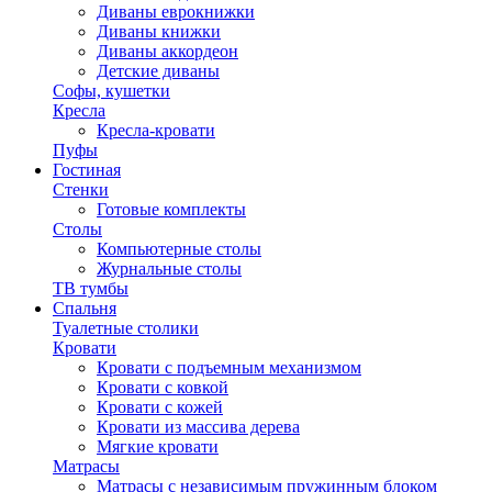
Диваны еврокнижки
Диваны книжки
Диваны аккордеон
Детские диваны
Софы, кушетки
Кресла
Кресла-кровати
Пуфы
Гостиная
Стенки
Готовые комплекты
Столы
Компьютерные столы
Журнальные столы
ТВ тумбы
Спальня
Туалетные столики
Кровати
Кровати с подъемным механизмом
Кровати с ковкой
Кровати с кожей
Кровати из массива дерева
Мягкие кровати
Матрасы
Матрасы с независимым пружинным блоком