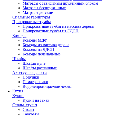
Матрасы с зависимым пружинным блоком
Матрасы беспружинные
Матрасы детские
Спальные гарнитуры
Прикроватные тумбы
Прикроватные тумбы из массива дерева
Прикроватные тумбы из ЛДСП
Комоды
Комоды МДФ
Комоды из массива дерева
Комоды из ЛДСП
Комоды пеленальные
Шкафы
Шкафы-купе
Шкафы распашные
Аксессуары для сна
Подушки
Наматрасники
Водонепроницаемые чехлы
Кухня
Кухни
Кухни на заказ
Столы, стулья
Столы
Табуреты