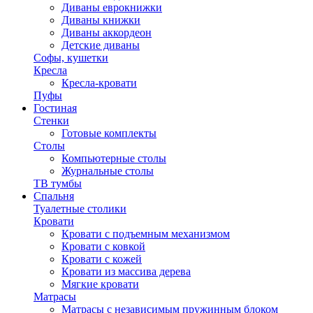
Диваны еврокнижки
Диваны книжки
Диваны аккордеон
Детские диваны
Софы, кушетки
Кресла
Кресла-кровати
Пуфы
Гостиная
Стенки
Готовые комплекты
Столы
Компьютерные столы
Журнальные столы
ТВ тумбы
Спальня
Туалетные столики
Кровати
Кровати с подъемным механизмом
Кровати с ковкой
Кровати с кожей
Кровати из массива дерева
Мягкие кровати
Матрасы
Матрасы с независимым пружинным блоком