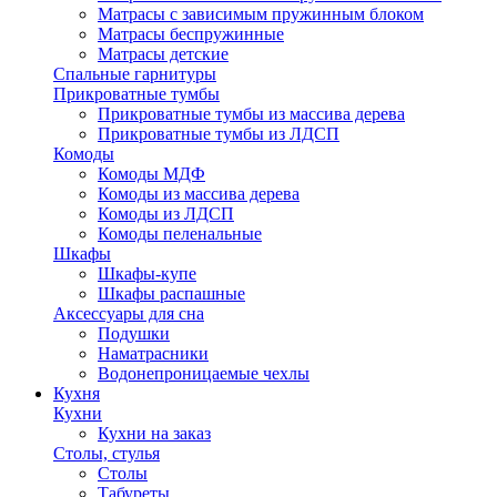
Матрасы с зависимым пружинным блоком
Матрасы беспружинные
Матрасы детские
Спальные гарнитуры
Прикроватные тумбы
Прикроватные тумбы из массива дерева
Прикроватные тумбы из ЛДСП
Комоды
Комоды МДФ
Комоды из массива дерева
Комоды из ЛДСП
Комоды пеленальные
Шкафы
Шкафы-купе
Шкафы распашные
Аксессуары для сна
Подушки
Наматрасники
Водонепроницаемые чехлы
Кухня
Кухни
Кухни на заказ
Столы, стулья
Столы
Табуреты