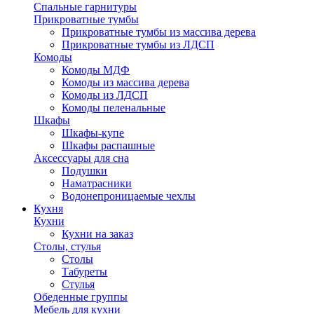
Спальные гарнитуры
Прикроватные тумбы
Прикроватные тумбы из массива дерева
Прикроватные тумбы из ЛДСП
Комоды
Комоды МДФ
Комоды из массива дерева
Комоды из ЛДСП
Комоды пеленальные
Шкафы
Шкафы-купе
Шкафы распашные
Аксессуары для сна
Подушки
Наматрасники
Водонепроницаемые чехлы
Кухня
Кухни
Кухни на заказ
Столы, стулья
Столы
Табуреты
Стулья
Обеденные группы
Мебель для кухни