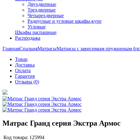
Двухдверные
Трехдверные
Четырехдверные
Радиусные и угловые шкафы-купе
Угловые
Шкафы распашные
Распродажа
Главная
Спальня
Матрасы
Матрасы с зависимым пружинным бл
Товар
Доставка
Оплата
Гарантия
Отзывы (0)
Матрас Гранд серия Экстра Армос
Код товара:
125994