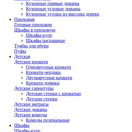
Кухонные прямые диваны
Кухонные угловые диваны
Кухонные уголки из массива дерева
Прихожая
Готовые прихожие
Шкафы в прихожую
Шкафы-купе
Шкафы распашные
Тумбы для обуви
Пуфы
Детская
Детские кровати
Одноярусные кровати
Кровати-чердаки
Двухъярусные кровати
Кровати домики
Детские гарнитуры
Детские стенки с кроватью
Детские стенки
Детские матрасы
Детские диваны
Детские комоды
Комоды пеленальные
Шкафы
Шкафы-купе