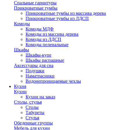
Спальные гарнитуры
Прикроватные тумбы
Прикроватные тумбы из массива дерева
Прикроватные тумбы из ЛДСП
Комоды
Комоды МДФ
Комоды из массива дерева
Комоды из ЛДСП
Комоды пеленальные
Шкафы
Шкафы-купе
Шкафы распашные
Аксессуары для сна
Подушки
Наматрасники
Водонепроницаемые чехлы
Кухня
Кухни
Кухни на заказ
Столы, стулья
Столы
Табуреты
Стулья
Обеденные группы
Мебель для кухни